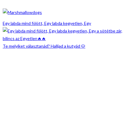
Egy labda mind fölött, Egy labda kegyetlen, Egy
Te melyiket választanád? Halljad a kutyád 🐶