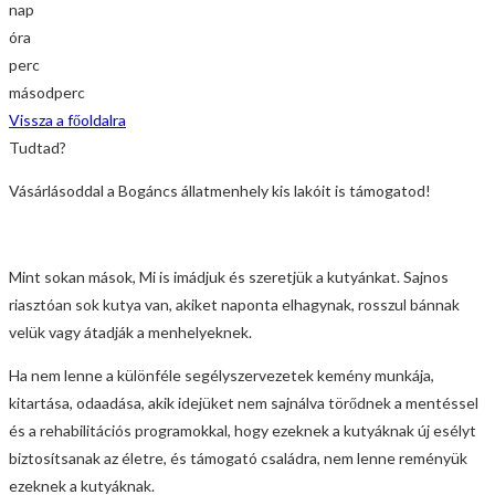
nap
óra
perc
másodperc
Vissza a főoldalra
Tudtad?
Vásárlásoddal a Bogáncs állatmenhely kis lakóit is támogatod!
Mint sokan mások, Mi is imádjuk és szeretjük a kutyánkat. Sajnos
riasztóan sok kutya van, akiket naponta elhagynak, rosszul bánnak
velük vagy átadják a menhelyeknek.
Ha nem lenne a különféle segélyszervezetek kemény munkája,
kitartása, odaadása, akik idejüket nem sajnálva törődnek a mentéssel
és a rehabilitációs programokkal, hogy ezeknek a kutyáknak új esélyt
biztosítsanak az életre, és támogató családra, nem lenne reményük
ezeknek a kutyáknak.