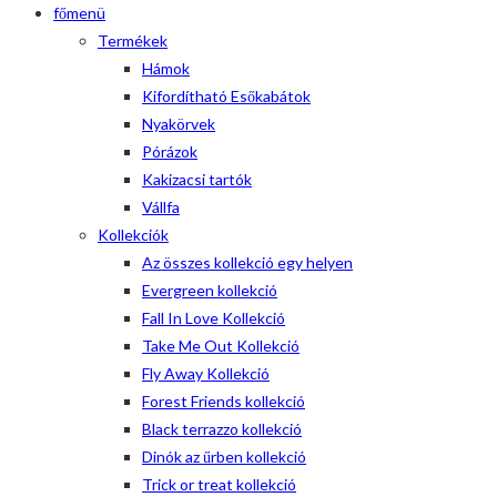
főmenü
Termékek
Hámok
Kifordítható Esőkabátok
Nyakörvek
Pórázok
Kakizacsi tartók
Vállfa
Kollekciók
Az összes kollekció egy helyen
Evergreen kollekció
Fall In Love Kollekció
Take Me Out Kollekció
Fly Away Kollekció
Forest Friends kollekció
Black terrazzo kollekció
Dinók az űrben kollekció
Trick or treat kollekció