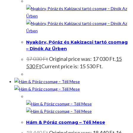
Akció!
Nyakörv, Póráz és Kakizacsi tartó csomag
– Dinók Az Űrben
17 030
Ft
Original price was: 17 030 Ft.
15
530
Ft
Current price is: 15 530 Ft.
Akció!
Hám & Póráz csomag – Téli Mese
18 440
Ft
Original price was: 18 440 Ft.
16