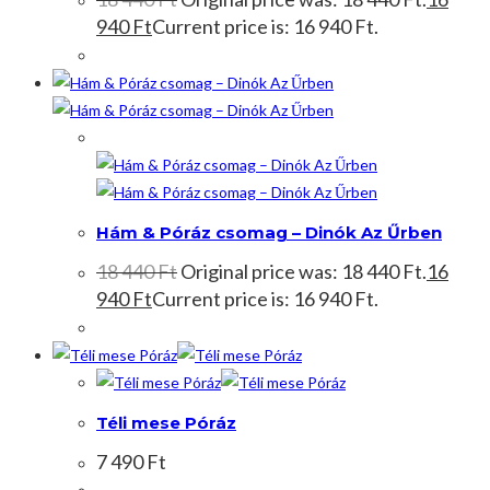
940
Ft
Current price is: 16 940 Ft.
Akció!
Hám & Póráz csomag – Dinók Az Űrben
18 440
Ft
Original price was: 18 440 Ft.
16
940
Ft
Current price is: 16 940 Ft.
Téli mese Póráz
7 490
Ft