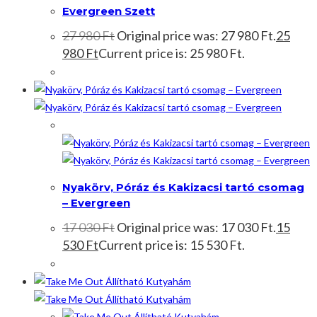
Evergreen Szett
27 980
Ft
Original price was: 27 980 Ft.
25
980
Ft
Current price is: 25 980 Ft.
Akció!
Nyakörv, Póráz és Kakizacsi tartó csomag
– Evergreen
17 030
Ft
Original price was: 17 030 Ft.
15
530
Ft
Current price is: 15 530 Ft.