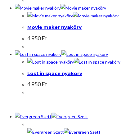
Movie maker nyakörv
4 950
Ft
Lost in space nyakörv
4 950
Ft
Akció!