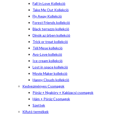
Fall In Love Kollekció
Take Me Out Kollekció
Fly Away Kollekció
Forest Friends kollekció
Black terrazzo kollekció
Dinók az űrben kollekció
Trick or treat kollekció
Téli Mese kollekció
Avo-Love kollekció
Ice cream kollekció
Lost in space kollekció
Movie Maker kollekció
Happy Clouds kollekció
Kedvezményes Csomagok
Póráz + Nyakörv + Kakizacsi csomagok
Hám + Póráz Csomagok
Szettek
Kifutó termékek