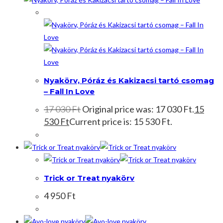
Akció!
Nyakörv, Póráz és Kakizacsi tartó csomag
– Fall In Love
17 030
Ft
Original price was: 17 030 Ft.
15
530
Ft
Current price is: 15 530 Ft.
Trick or Treat nyakörv
4 950
Ft