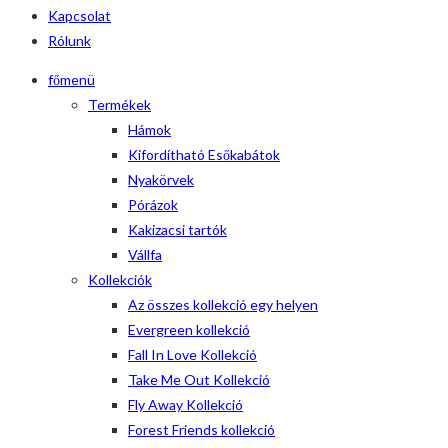
Kapcsolat
Rólunk
főmenü
Termékek
Hámok
Kifordítható Esőkabátok
Nyakörvek
Pórázok
Kakizacsi tartók
Vállfa
Kollekciók
Az összes kollekció egy helyen
Evergreen kollekció
Fall In Love Kollekció
Take Me Out Kollekció
Fly Away Kollekció
Forest Friends kollekció