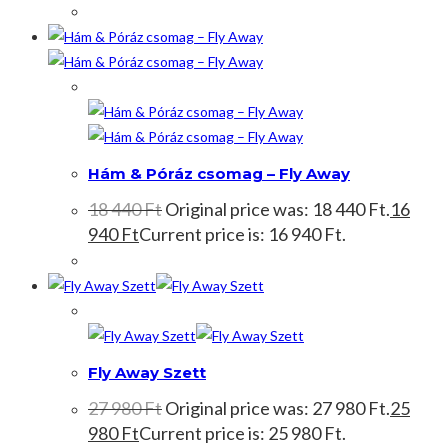
Akció!
Hám & Póráz csomag – Fly Away
18 440
Ft
Original price was: 18 440 Ft.
16
940
Ft
Current price is: 16 940 Ft.
Akció!
Fly Away Szett
27 980
Ft
Original price was: 27 980 Ft.
25
980
Ft
Current price is: 25 980 Ft.