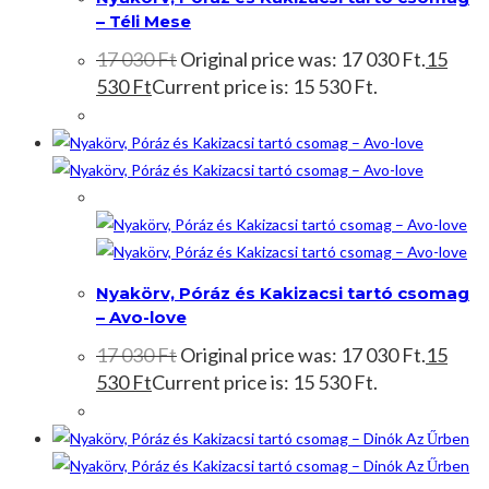
– Téli Mese
17 030
Ft
Original price was: 17 030 Ft.
15
530
Ft
Current price is: 15 530 Ft.
Akció!
Nyakörv, Póráz és Kakizacsi tartó csomag
– Avo-love
17 030
Ft
Original price was: 17 030 Ft.
15
530
Ft
Current price is: 15 530 Ft.