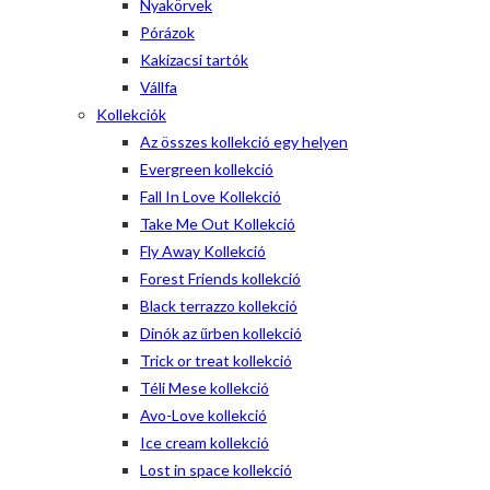
Nyakörvek
Pórázok
Kakizacsi tartók
Vállfa
Kollekciók
Az összes kollekció egy helyen
Evergreen kollekció
Fall In Love Kollekció
Take Me Out Kollekció
Fly Away Kollekció
Forest Friends kollekció
Black terrazzo kollekció
Dinók az űrben kollekció
Trick or treat kollekció
Téli Mese kollekció
Avo-Love kollekció
Ice cream kollekció
Lost in space kollekció