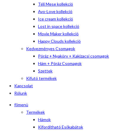
Téli Mese kollekció
Avo-Love kollekció
Ice cream kollekció
Lost in space kollekció
Movie Maker kollekció
Happy Clouds kollekció
Kedvezményes Csomagok
Póráz + Nyakörv + Kakizacsi csomagok
Hám + Póráz Csomagok
Szettek
Kifutó termékek
Kapcsolat
Rólunk
főmenü
Termékek
Hámok
Kifordítható Esőkabátok