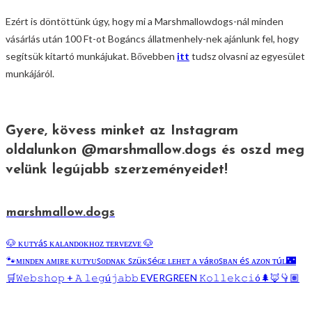
Ezért is döntöttünk úgy, hogy mi a Marshmallowdogs-nál minden
vásárlás után 100 Ft-ot Bogáncs állatmenhely-nek ajánlunk fel, hogy
segítsük kitartó munkájukat. Bővebben
itt
tudsz olvasni az egyesület
munkájáról.
Gyere, kövess minket az Instagram
oldalunkon @marshmallow.dogs és oszd meg
velünk legújabb szerzeményeidet!
marshmallow.dogs
🐶 ᴋᴜᴛʏáꜱ ᴋᴀʟᴀɴᴅᴏᴋʜᴏᴢ ᴛᴇʀᴠᴇᴢᴠᴇ 🐶
🐾ᴍɪɴᴅᴇɴ ᴀᴍɪʀᴇ ᴋᴜᴛʏᴜꜱᴏᴅɴᴀᴋ ꜱᴢüᴋꜱéɢᴇ ʟᴇʜᴇᴛ ᴀ ᴠáʀᴏꜱʙᴀɴ éꜱ ᴀᴢᴏɴ ᴛúʟ🌃
🛒𝚆𝚎𝚋𝚜𝚑𝚘𝚙 + 𝙰 𝚕𝚎𝚐ú𝚓𝚊𝚋𝚋 EVERGREEN 𝙺𝚘𝚕𝚕𝚎𝚔𝚌𝚒ó🌲🦊👇🏽