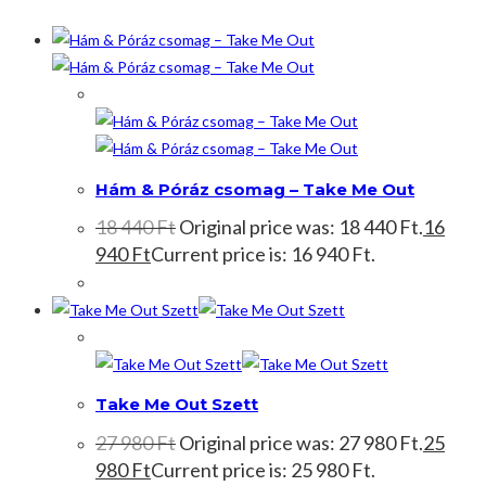
Akció!
Hám & Póráz csomag – Take Me Out
18 440
Ft
Original price was: 18 440 Ft.
16
940
Ft
Current price is: 16 940 Ft.
Akció!
Take Me Out Szett
27 980
Ft
Original price was: 27 980 Ft.
25
980
Ft
Current price is: 25 980 Ft.