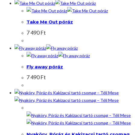
Take Me Out póráz
7 490
Ft
Fly away póráz
7 490
Ft
Akció!
Nyakörv, Póráz és Kakizacsi tartó csomag