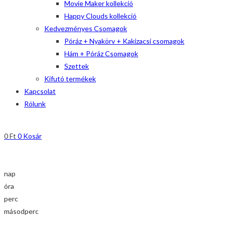
Movie Maker kollekció
Happy Clouds kollekció
Kedvezményes Csomagok
Póráz + Nyakörv + Kakizacsi csomagok
Hám + Póráz Csomagok
Szettek
Kifutó termékek
Kapcsolat
Rólunk
0
Ft
0
Kosár
nap
óra
perc
másodperc