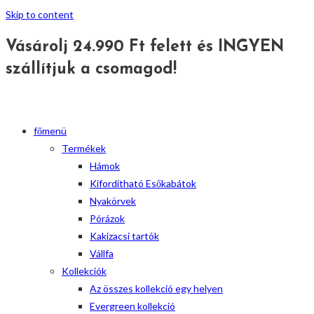
Skip to content
Vásárolj 24.990 Ft felett és INGYEN
szállítjuk a csomagod!
főmenü
Termékek
Hámok
Kifordítható Esőkabátok
Nyakörvek
Pórázok
Kakizacsi tartók
Vállfa
Kollekciók
Az összes kollekció egy helyen
Evergreen kollekció