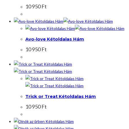
10 950
Ft
Avo-love Kétoldalas Hám
10 950
Ft
Trick or Treat Kétoldalas Hám
10 950
Ft