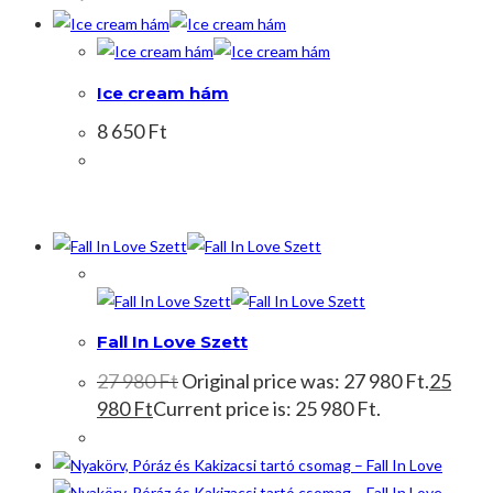
Ice cream hám
8 650
Ft
Akció!
Fall In Love Szett
27 980
Ft
Original price was: 27 980 Ft.
25
980
Ft
Current price is: 25 980 Ft.