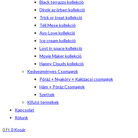
Black terrazzo kollekció
Dinók az űrben kollekció
Trick or treat kollekció
Téli Mese kollekció
Avo-Love kollekció
Ice cream kollekció
Lost in space kollekció
Movie Maker kollekció
Happy Clouds kollekció
Kedvezményes Csomagok
Póráz + Nyakörv + Kakizacsi csomagok
Hám + Póráz Csomagok
Szettek
Kifutó termékek
Kapcsolat
Rólunk
0
Ft
0
Kosár