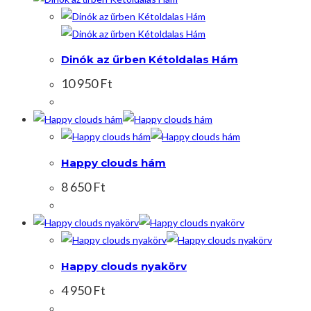
Dinók az űrben Kétoldalas Hám
10 950
Ft
Happy clouds hám
8 650
Ft
Happy clouds nyakörv
4 950
Ft