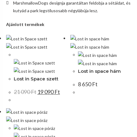
MarshmallowDogs designja garantáltan feldobja a sétáidat, és
kutyád a park legstílusosabb négylábúja lesz.
Ajánlott termékek
Akció!
Lost in space hám
Lost in Space szett
8 650
Ft
21 090
Ft
19 090
Ft