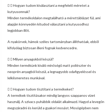
Hogyan tudom kiválasztani a megfelelő méretet a
kutyusomnak?
Minden termékoldalon megtalálható a mérettáblázat fül, ami
alapján könnyedén kitudod választani a kutyusodhoz
legjobban illőt.
A nyakörvek, hámok széles tartományban állíthatóak, ebből
kifolyólag biztosan illeni fognak kedvencedre.
Milyen anyagokból készül?
Minden termékünk kiváló minőségű matt poliészter és
neoprén anyagból készül, a legnagyobb odafigyeléssel és
lelkiismeretes munkával.
Hogyan tudom tisztítani a termékeket?
A termékek tisztításakor mindig langyos szappanos vizet
használj. A szivacs puhábbik oldalát alkalmazd. Hagyd a levegőn
megszáradni és kerüld a gyakori mosást. Mosógépben nem