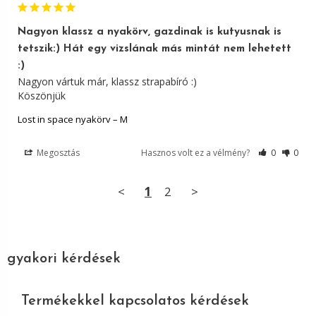
Nagyon klassz a nyakörv, gazdinak is kutyusnak is
tetszik:) Hát egy vizslának más mintát nem lehetett
:)
Nagyon vártuk már, klassz strapabíró :)

Lost in space nyakörv – M
Megosztás
Hasznos volt ez a vélmény?
0
0
<
1
2
>
gyakori kérdések
Termékekkel kapcsolatos kérdések