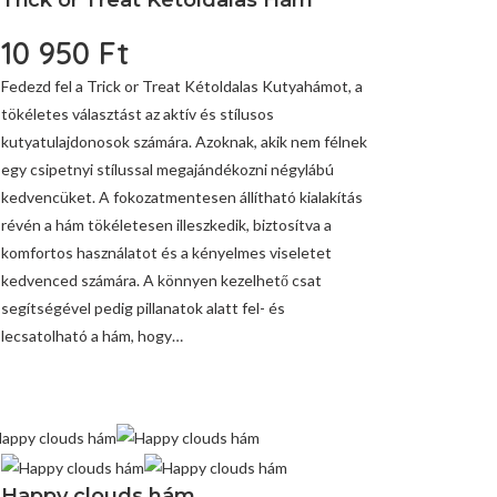
Trick or Treat Kétoldalas Hám
10 950
Ft
Fedezd fel a Trick or Treat Kétoldalas Kutyahámot, a
tökéletes választást az aktív és stílusos
kutyatulajdonosok számára. Azoknak, akik nem félnek
egy csipetnyi stílussal megajándékozni négylábú
kedvencüket. A fokozatmentesen állítható kialakítás
révén a hám tökéletesen illeszkedik, biztosítva a
komfortos használatot és a kényelmes viseletet
kedvenced számára. A könnyen kezelhető csat
segítségével pedig pillanatok alatt fel- és
lecsatolható a hám, hogy…
Happy clouds hám