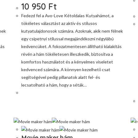
10 950
Ft
Fedezd fel a Avo-Love Kétoldalas Kutyahámot, a
tökéletes választást az aktív és stílusos
nek
kutyatulajdonosok számára. Azoknak, akik nem félnek
egy csipetnyi stílussal megajándékozni négylábú
tás
kedvencüket. A fokozatmentesen állítható kialakítás
révén a hám tökéletesen illeszkedik, biztosítva a
komfortos használatot és a kényelmes viseletet
kedvenced számára. A könnyen kezelhető csat
segítségével pedig pillanatok alatt fel- és
lecsatolható a hám, hogy a séták…
Movie maker hám