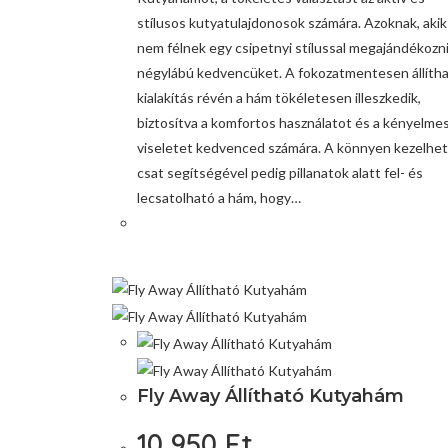
stílusos kutyatulajdonosok számára. Azoknak, akik
nem félnek egy csipetnyi stílussal megajándékozn
négylábú kedvencüket. A fokozatmentesen állíth
kialakítás révén a hám tökéletesen illeszkedik,
biztosítva a komfortos használatot és a kényelme
viseletet kedvenced számára. A könnyen kezelhe
csat segítségével pedig pillanatok alatt fel- és
lecsatolható a hám, hogy…
Fly Away Állítható Kutyahám
10 950
Ft