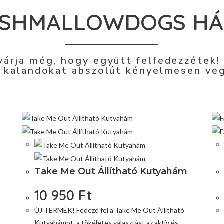
SHMALLOWDOGS H
 várja még, hogy együtt felfedezzétek!
 kalandokat abszolút kényelmesen ve
Take Me Out Állítható Kutyahám
10 950
Ft
ÚJ TERMÉK! Fedezd fel a Take Me Out Állítható
Kutyahámot, a tökéletes választást az aktív és