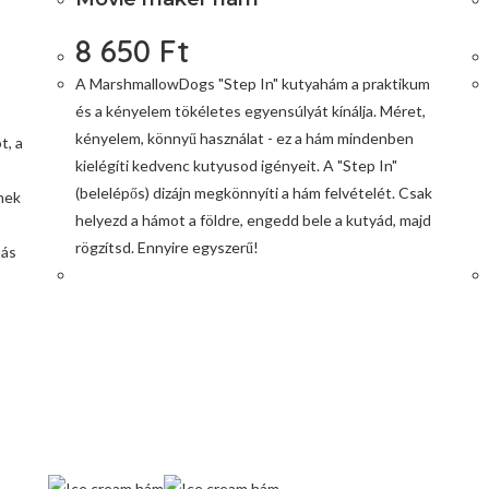
8 650
Ft
A MarshmallowDogs "Step In" kutyahám a praktikum
és a kényelem tökéletes egyensúlyát kínálja. Méret,
kényelem, könnyű használat - ez a hám mindenben
t, a
kielégíti kedvenc kutyusod igényeit. A "Step In"
(belelépős) dizájn megkönnyíti a hám felvételét. Csak
nek
helyezd a hámot a földre, engedd bele a kutyád, majd
rögzítsd. Ennyire egyszerű!
tás