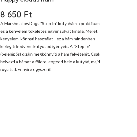
8 650
Ft
A MarshmallowDogs "Step In" kutyahám a praktikum
és a kényelem tökéletes egyensúlyát kínálja. Méret,
kényelem, könnyű használat - ez a hám mindenben
kielégíti kedvenc kutyusod igényeit. A "Step In"
(belelépős) dizájn megkönnyíti a hám felvételét. Csak
helyezd a hámot a földre, engedd bele a kutyád, majd
rögzítsd. Ennyire egyszerű!