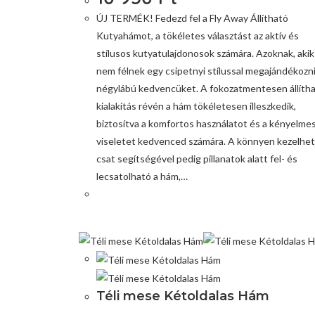
ÚJ TERMÉK! Fedezd fel a Fly Away Állítható
Kutyahámot, a tökéletes választást az aktív és
stílusos kutyatulajdonosok számára. Azoknak, akik
nem félnek egy csipetnyi stílussal megajándékozn
négylábú kedvencüket. A fokozatmentesen állíth
kialakítás révén a hám tökéletesen illeszkedik,
biztosítva a komfortos használatot és a kényelme
viseletet kedvenced számára. A könnyen kezelhe
csat segítségével pedig pillanatok alatt fel- és
lecsatolható a hám,…
Téli mese Kétoldalas Hám