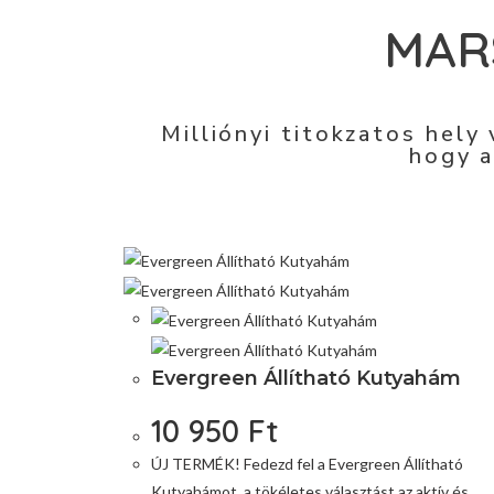
MAR
Milliónyi titokzatos hely
hogy a
Evergreen Állítható Kutyahám
10 950
Ft
ÚJ TERMÉK! Fedezd fel a Evergreen Állítható
Kutyahámot, a tökéletes választást az aktív és