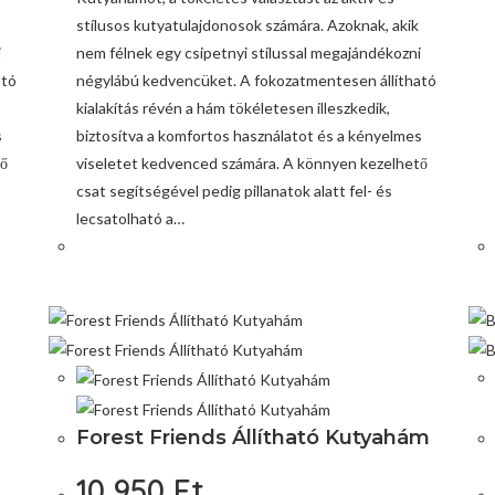
stílusos kutyatulajdonosok számára. Azoknak, akik
i
nem félnek egy csipetnyi stílussal megajándékozni
ató
négylábú kedvencüket. A fokozatmentesen állítható
kialakítás révén a hám tökéletesen illeszkedik,
s
biztosítva a komfortos használatot és a kényelmes
tő
viseletet kedvenced számára. A könnyen kezelhető
csat segítségével pedig pillanatok alatt fel- és
lecsatolható a…
Forest Friends Állítható Kutyahám
10 950
Ft