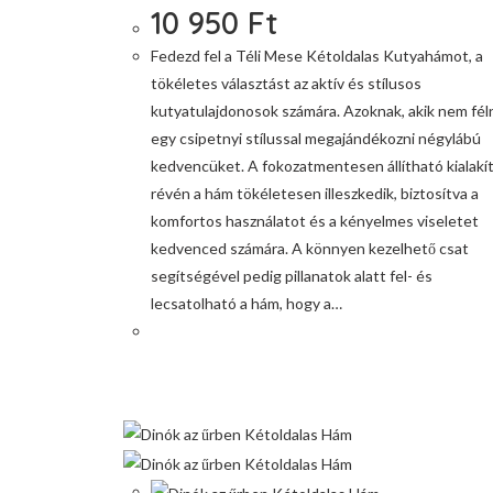
10 950
Ft
Fedezd fel a Téli Mese Kétoldalas Kutyahámot, a
tökéletes választást az aktív és stílusos
kutyatulajdonosok számára. Azoknak, akik nem fél
egy csipetnyi stílussal megajándékozni négylábú
kedvencüket. A fokozatmentesen állítható kialakí
révén a hám tökéletesen illeszkedik, biztosítva a
komfortos használatot és a kényelmes viseletet
kedvenced számára. A könnyen kezelhető csat
segítségével pedig pillanatok alatt fel- és
lecsatolható a hám, hogy a…