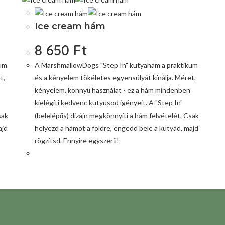
Ice cream hám
8 650
Ft
kum
A MarshmallowDogs "Step In" kutyahám a praktikum
t,
és a kényelem tökéletes egyensúlyát kínálja. Méret,
kényelem, könnyű használat - ez a hám mindenben
kielégíti kedvenc kutyusod igényeit. A "Step In"
sak
(belelépős) dizájn megkönnyíti a hám felvételét. Csak
ajd
helyezd a hámot a földre, engedd bele a kutyád, majd
rögzítsd. Ennyire egyszerű!