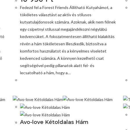
Fedezd fel a Forest Friends Állítható Kutyahámot, a
tökéletes választást az aktív és stílusos
kutyatulajdonosok számára. Azoknak, akik nem félnek
i
egy csipetnyi stílussal megajándékozni négylábú
ató
kedvencüket. A fokozatmentesen állítható kialakítás
révén a hám tökéletesen illeszkedik, biztosítva a
s
komfortos használatot és a kényelmes viseletet
tő
kedvenced számára. A könnyen kezelhető csat
segítségével pedig pillanatok alatt fel- és
lecsatolható a hám, hogy a…
Avo-love Kétoldalas Hám