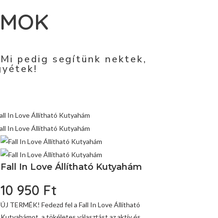
ÁMOK
 Mi pedig segítünk nektek,
gyétek!
Fall In Love Állítható Kutyahám
10 950
Ft
ÚJ TERMÉK! Fedezd fel a Fall In Love Állítható
Kutyahámot, a tökéletes választást az aktív és