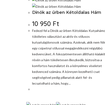
Dinók az űrben Kétoldalas Hám
10 950
Ft
Fedezd fel a Dinók az űrben Kétoldalas Kutyahámo
tökéletes választást az aktív és stílusos
kutyatulajdonosok számára. Azoknak, akik nem fél
egy csipetnyi stílussal megajándékozni négylábú
kedvencüket. A fokozatmentesen állítható kialakí
révén a hám tökéletesen illeszkedik, biztosítva a
komfortos használatot és a kényelmes viseletet
kedvenced számára. A könnyen kezelhető csat
segítségével pedig pillanatok alatt fel- és
lecsatolható a hám, hogy…