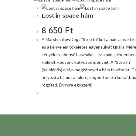
Lost in space hám
8 650
Ft
A MarshmallowDogs "Step In" kutyahám a prakti
és a kényelem tökéletes egyensúlyát kínálja. Mére
kényelem, könnyű használat - ez a hám mindenben
kielégíti kedvenc kutyusod igényeit. A "Step In"
(belelépős) dizájn megkönnyíti a hám felvételét. C
helyezd a hámot a földre, engedd bele a kutyád, m
rögzítsd. Ennyire egyszerű!