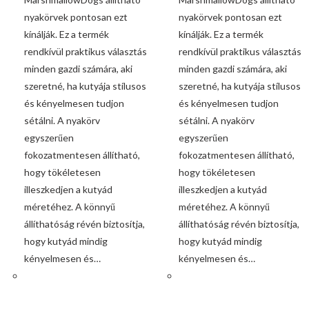
nyakörvek pontosan ezt
nyakörvek pontosan ezt
kínálják. Ez a termék
kínálják. Ez a termék
rendkívül praktikus választás
rendkívül praktikus választás
minden gazdi számára, aki
minden gazdi számára, aki
szeretné, ha kutyája stílusos
szeretné, ha kutyája stílusos
és kényelmesen tudjon
és kényelmesen tudjon
sétálni. A nyakörv
sétálni. A nyakörv
egyszerűen
egyszerűen
fokozatmentesen állítható,
fokozatmentesen állítható,
hogy tökéletesen
hogy tökéletesen
illeszkedjen a kutyád
illeszkedjen a kutyád
méretéhez. A könnyű
méretéhez. A könnyű
állíthatóság révén biztosítja,
állíthatóság révén biztosítja,
hogy kutyád mindig
hogy kutyád mindig
kényelmesen és…
kényelmesen és…