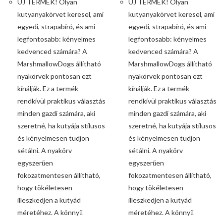
ÚJ TERMÉK! Olyan
ÚJ TERMÉK! Olyan
kutyanyakörvet keresel, ami
kutyanyakörvet keresel, ami
egyedi, strapabíró, és ami
egyedi, strapabíró, és ami
legfontosabb: kényelmes
legfontosabb: kényelmes
kedvenced számára? A
kedvenced számára? A
MarshmallowDogs állítható
MarshmallowDogs állítható
nyakörvek pontosan ezt
nyakörvek pontosan ezt
kínálják. Ez a termék
kínálják. Ez a termék
rendkívül praktikus választás
rendkívül praktikus választás
minden gazdi számára, aki
minden gazdi számára, aki
szeretné, ha kutyája stílusos
szeretné, ha kutyája stílusos
és kényelmesen tudjon
és kényelmesen tudjon
sétálni. A nyakörv
sétálni. A nyakörv
egyszerűen
egyszerűen
fokozatmentesen állítható,
fokozatmentesen állítható,
hogy tökéletesen
hogy tökéletesen
illeszkedjen a kutyád
illeszkedjen a kutyád
méretéhez. A könnyű
méretéhez. A könnyű