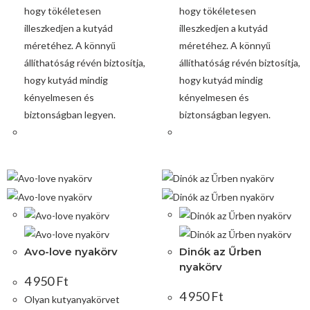
hogy tökéletesen
hogy tökéletesen
illeszkedjen a kutyád
illeszkedjen a kutyád
méretéhez. A könnyű
méretéhez. A könnyű
állíthatóság révén biztosítja,
állíthatóság révén biztosítja,
hogy kutyád mindig
hogy kutyád mindig
kényelmesen és
kényelmesen és
biztonságban legyen.
biztonságban legyen.
Avo-love nyakörv
Dinók az Űrben
nyakörv
4 950
Ft
4 950
Ft
Olyan kutyanyakörvet