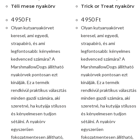
Téli mese nyakörv
Trick or Treat nyakörv
4 950
Ft
4 950
Ft
Olyan kutyanyakörvet
Olyan kutyanyakörvet
keresel, ami egyedi,
keresel, ami egyedi,
strapabíró, és ami
strapabíró, és ami
legfontosabb: kényelmes
legfontosabb: kényelmes
kedvenced számára? A
kedvenced számára? A
MarshmallowDogs állítható
MarshmallowDogs állítható
nyakörvek pontosan ezt
nyakörvek pontosan ezt
kínálják. Ez a termék
kínálják. Ez a termék
rendkívül praktikus választás
rendkívül praktikus választás
minden gazdi számára, aki
minden gazdi számára, aki
szeretné, ha kutyája stílusos
szeretné, ha kutyája stílusos
és kényelmesen tudjon
és kényelmesen tudjon
sétálni. A nyakörv
sétálni. A nyakörv
egyszerűen
egyszerűen
fokozatmentesen állítható,
fokozatmentesen állítható,