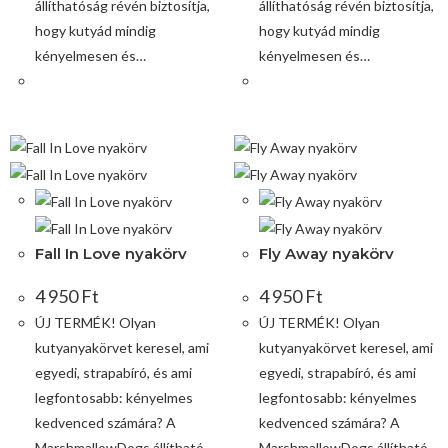
állíthatóság révén biztosítja,
állíthatóság révén biztosítja,
hogy kutyád mindig
hogy kutyád mindig
kényelmesen és…
kényelmesen és…
Fall In Love nyakörv
Fly Away nyakörv
4 950
Ft
4 950
Ft
ÚJ TERMÉK! Olyan
ÚJ TERMÉK! Olyan
kutyanyakörvet keresel, ami
kutyanyakörvet keresel, ami
egyedi, strapabíró, és ami
egyedi, strapabíró, és ami
legfontosabb: kényelmes
legfontosabb: kényelmes
kedvenced számára? A
kedvenced számára? A
MarshmallowDogs állítható
MarshmallowDogs állítható