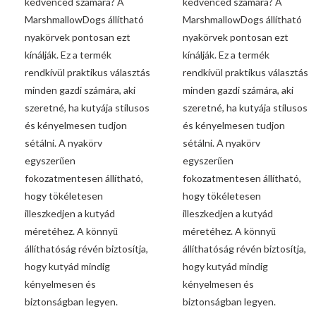
kedvenced számára? A
kedvenced számára? A
MarshmallowDogs állítható
MarshmallowDogs állítható
nyakörvek pontosan ezt
nyakörvek pontosan ezt
kínálják. Ez a termék
kínálják. Ez a termék
rendkívül praktikus választás
rendkívül praktikus választás
minden gazdi számára, aki
minden gazdi számára, aki
szeretné, ha kutyája stílusos
szeretné, ha kutyája stílusos
és kényelmesen tudjon
és kényelmesen tudjon
sétálni. A nyakörv
sétálni. A nyakörv
egyszerűen
egyszerűen
fokozatmentesen állítható,
fokozatmentesen állítható,
hogy tökéletesen
hogy tökéletesen
illeszkedjen a kutyád
illeszkedjen a kutyád
méretéhez. A könnyű
méretéhez. A könnyű
állíthatóság révén biztosítja,
állíthatóság révén biztosítja,
hogy kutyád mindig
hogy kutyád mindig
kényelmesen és
kényelmesen és
biztonságban legyen.
biztonságban legyen.