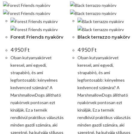
Forest Friends nyakörv
Black terrazzo nyakörv
4 950
Ft
4 950
Ft
Olyan kutyanyakörvet
Olyan kutyanyakörvet
keresel, ami egyedi,
keresel, ami egyedi,
strapabíró, és ami
strapabíró, és ami
legfontosabb: kényelmes
legfontosabb: kényelmes
kedvenced számára? A
kedvenced számára? A
MarshmallowDogs állítható
MarshmallowDogs állítható
nyakörvek pontosan ezt
nyakörvek pontosan ezt
kínálják. Ez a termék
kínálják. Ez a termék
rendkívül praktikus választás
rendkívül praktikus választás
minden gazdi számára, aki
minden gazdi számára, aki
szeretné, ha kutyája stílusos
szeretné, ha kutyája stílusos