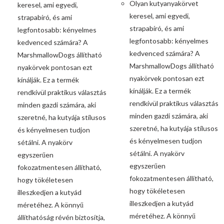
Olyan kutyanyakörvet
keresel, ami egyedi,
keresel, ami egyedi,
strapabíró, és ami
strapabíró, és ami
legfontosabb: kényelmes
legfontosabb: kényelmes
kedvenced számára? A
kedvenced számára? A
MarshmallowDogs állítható
MarshmallowDogs állítható
nyakörvek pontosan ezt
nyakörvek pontosan ezt
kínálják. Ez a termék
kínálják. Ez a termék
rendkívül praktikus választás
rendkívül praktikus választás
minden gazdi számára, aki
minden gazdi számára, aki
szeretné, ha kutyája stílusos
szeretné, ha kutyája stílusos
és kényelmesen tudjon
és kényelmesen tudjon
sétálni. A nyakörv
sétálni. A nyakörv
egyszerűen
egyszerűen
fokozatmentesen állítható,
fokozatmentesen állítható,
hogy tökéletesen
hogy tökéletesen
illeszkedjen a kutyád
illeszkedjen a kutyád
méretéhez. A könnyű
méretéhez. A könnyű
állíthatóság révén biztosítja,