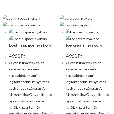
Lost in space nyakörv
Ice cream nyakörv
4 950
Ft
4 950
Ft
Olyan kutyanyakörvet
Olyan kutyanyakörvet
keresel, ami egyedi,
keresel, ami egyedi,
strapabíró, és ami
strapabíró, és ami
legfontosabb: kényelmes
legfontosabb: kényelmes
kedvenced számára? A
kedvenced számára? A
MarshmallowDogs állítható
MarshmallowDogs állítható
nyakörvek pontosan ezt
nyakörvek pontosan ezt
kínálják. Ez a termék
kínálják. Ez a termék
rendkívül praktikus választás
rendkívül praktikus választás