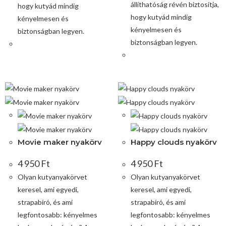
állíthatóság révén biztosítja,
hogy kutyád mindig
hogy kutyád mindig
kényelmesen és
kényelmesen és
biztonságban legyen.
biztonságban legyen.
Movie maker nyakörv
Happy clouds nyakörv
4 950
Ft
4 950
Ft
Olyan kutyanyakörvet
Olyan kutyanyakörvet
keresel, ami egyedi,
keresel, ami egyedi,
strapabíró, és ami
strapabíró, és ami
legfontosabb: kényelmes
legfontosabb: kényelmes