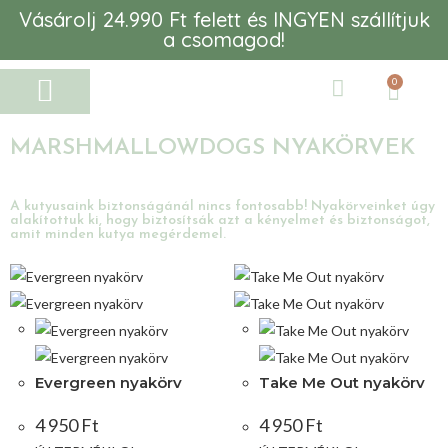
Vásárolj 24.990 Ft felett és INGYEN szállítjuk
a csomagod!
0
MARSHMALLOWDOGS NYAKÖRVEK
A kutyusaink biztonságánál nincs fontosabb! Nyakörveinket úgy
alakítottuk ki, hogy biztosítsák azt a kényelmet és biztonságot,
amit minden kutya megérdemel.
Evergreen nyakörv
Take Me Out nyakörv
4 950
Ft
4 950
Ft