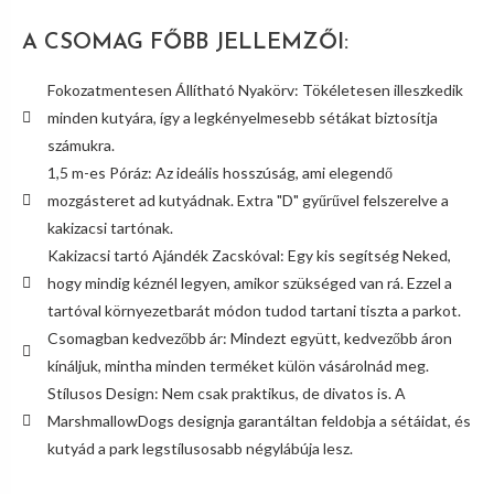
A CSOMAG FŐBB JELLEMZŐI:
Fokozatmentesen Állítható Nyakörv: Tökéletesen illeszkedik
minden kutyára, így a legkényelmesebb sétákat biztosítja
számukra.
1,5 m-es Póráz: Az ideális hosszúság, ami elegendő
mozgásteret ad kutyádnak. Extra "D" gyűrűvel felszerelve a
kakizacsi tartónak.
Kakizacsi tartó Ajándék Zacskóval: Egy kis segítség Neked,
hogy mindig kéznél legyen, amikor szükséged van rá. Ezzel a
tartóval környezetbarát módon tudod tartani tiszta a parkot.
Csomagban kedvezőbb ár: Mindezt együtt, kedvezőbb áron
kínáljuk, mintha minden terméket külön vásárolnád meg.
Stílusos Design: Nem csak praktikus, de divatos is. A
MarshmallowDogs designja garantáltan feldobja a sétáidat, és
kutyád a park legstílusosabb négylábúja lesz.