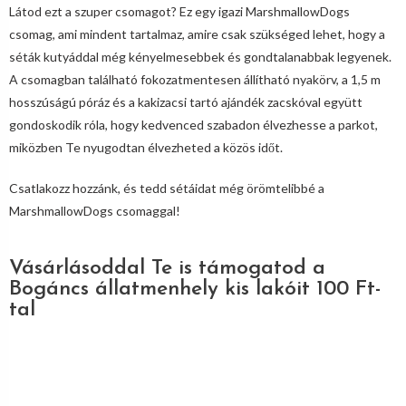
Látod ezt a szuper csomagot? Ez egy igazi MarshmallowDogs
csomag, ami mindent tartalmaz, amire csak szükséged lehet, hogy a
séták kutyáddal még kényelmesebbek és gondtalanabbak legyenek.
A csomagban található fokozatmentesen állítható nyakörv, a 1,5 m
hosszúságú póráz és a kakizacsi tartó ajándék zacskóval együtt
gondoskodik róla, hogy kedvenced szabadon élvezhesse a parkot,
miközben Te nyugodtan élvezheted a közös időt.
Csatlakozz hozzánk, és tedd sétáidat még örömtelibbé a
MarshmallowDogs csomaggal!
Vásárlásoddal Te is támogatod a
Bogáncs állatmenhely kis lakóit 100 Ft-
tal
Akció!