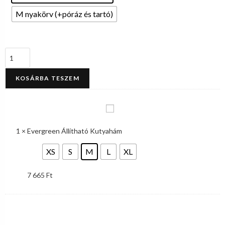
M nyakörv (+póráz és tartó)
KOSÁRBA TESZEM
1
×
Evergreen Állítható Kutyahám
XS
S
M
L
XL
7 665
Ft