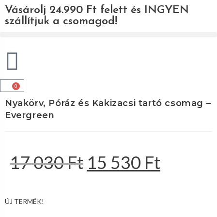
Vásárolj 24.990 Ft felett és INGYEN
szállítjuk a csomagod!
0
Nyakörv, Póráz és Kakizacsi tartó csomag –
Evergreen
17 030
Ft
15 530
Ft
ÚJ TERMÉK!