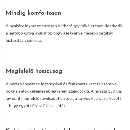
Mindig komfortosan
A nyakörv fokozatmentesen állítható, így tökéletesen illeszkedik
a legtöbb kutya nyakához, hogy a legkényelmesebb sétákat
biztosítsa számukra.
Megfelelő hosszúság
A póráz kényelmes fogantyúval és fém csattal lett felszerelve,
hogy a séták kellemesek legyenek számotokra. A hossza 150 cm,
így pont megfelelő távolságot biztosít a kutyus és a gazdi között
– hogy együtt élvezzétek a sétát.