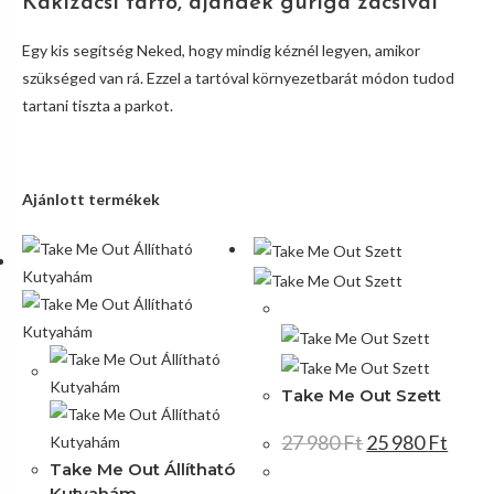
Kakizacsi tartó, ajándék guriga zacsival
Egy kis segítség Neked, hogy mindig kéznél legyen, amikor
szükséged van rá. Ezzel a tartóval környezetbarát módon tudod
tartani tiszta a parkot.
Ajánlott termékek
Akció!
Take Me Out Szett
27 980
Ft
25 980
Ft
Take Me Out Állítható
Kutyahám