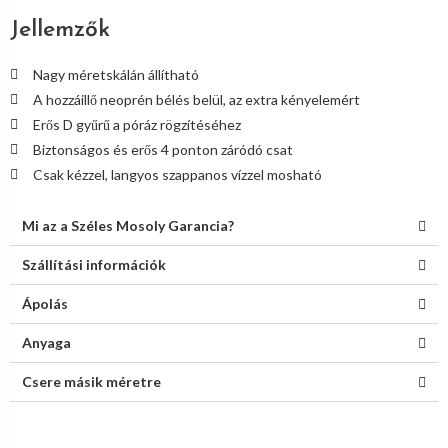
Jellemzők
Nagy méretskálán állítható
A hozzáillő neoprén bélés belül, az extra kényelemért
Erős D gyűrű a póráz rögzítéséhez
Biztonságos és erős 4 ponton záródó csat
Csak kézzel, langyos szappanos vízzel mosható
Mi az a Széles Mosoly Garancia?
Szállítási információk
Ápolás
Anyaga
Csere másik méretre