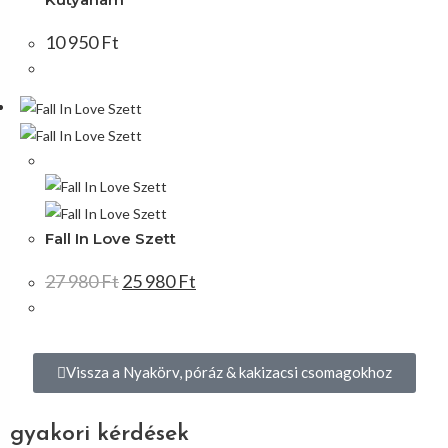
10 950
Ft
Akció!
Fall In Love Szett
27 980
Ft
25 980
Ft
Vissza a Nyakörv, póráz & kakizacsi csomagokhoz
gyakori kérdések