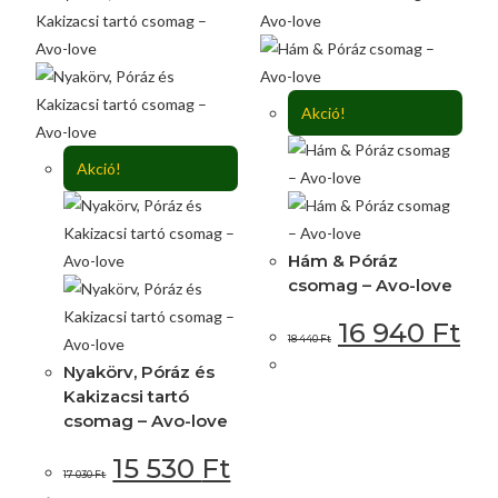
Akció!
Akció!
Hám & Póráz
csomag – Avo-love
16 940
Ft
18 440
Ft
Nyakörv, Póráz és
Kakizacsi tartó
csomag – Avo-love
15 530
Ft
17 030
Ft