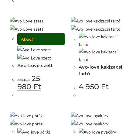
Akció!
Avo-Love szett
Avo-love kakizacsi
tartó
25
27 980
Ft
980
Ft
4 950
Ft