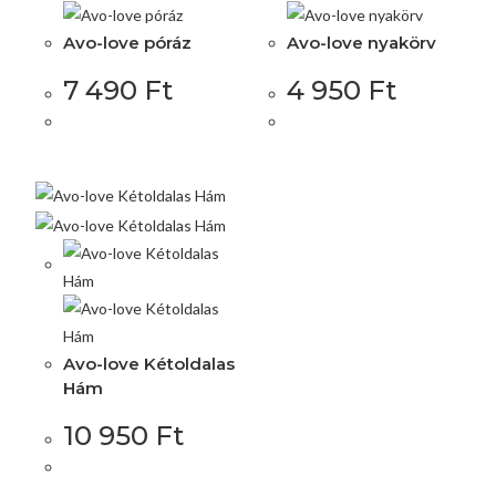
Avo-love póráz
Avo-love nyakörv
7 490
Ft
4 950
Ft
Avo-love Kétoldalas
Hám
10 950
Ft