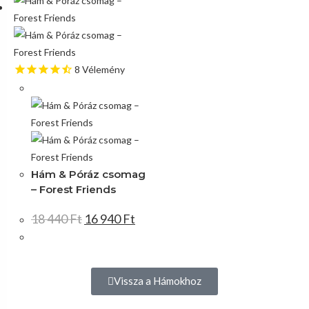
8
Vélemény
Akció!
Hám & Póráz csomag
– Forest Friends
18 440
Ft
16 940
Ft
Vissza a Hámokhoz