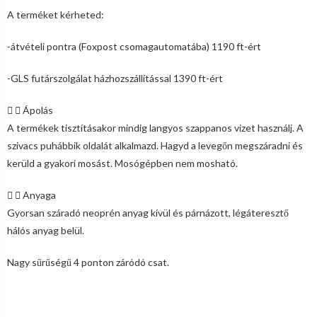
A terméket kérheted:
-átvételi pontra (Foxpost csomagautomatába) 1190 ft-ért
-GLS futárszolgálat házhozszállítással 1390 ft-ért
Ápolás
A termékek tisztításakor mindig langyos szappanos vizet használj. A
szivacs puhábbik oldalát alkalmazd. Hagyd a levegőn megszáradni és
kerüld a gyakori mosást. Mosógépben nem mosható.
Anyaga
Gyorsan száradó neoprén anyag kívül és párnázott, légáteresztő
hálós anyag belül.
Nagy sűrűségű 4 ponton záródó csat.