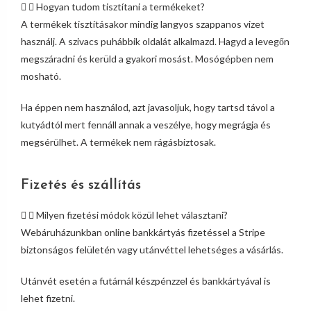
Hogyan tudom tisztítani a termékeket?
A termékek tisztításakor mindig langyos szappanos vizet
használj. A szivacs puhábbik oldalát alkalmazd. Hagyd a levegőn
megszáradni és kerüld a gyakori mosást. Mosógépben nem
mosható.
Ha éppen nem használod, azt javasoljuk, hogy tartsd távol a
kutyádtól mert fennáll annak a veszélye, hogy megrágja és
megsérülhet. A termékek nem rágásbiztosak.
Fizetés és szállítás
Milyen fizetési módok közül lehet választani?
Webáruházunkban online bankkártyás fizetéssel a Stripe
biztonságos felületén vagy utánvéttel lehetséges a vásárlás.
Utánvét esetén a futárnál készpénzzel és bankkártyával is
lehet fizetni.