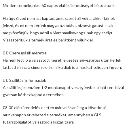
Minden termékünkre 60 napos elállási lehetőséget biztosítunk.
Ha úgy érzed nem azt kaptad, amit szerettél volna, akkor kérlek
jelezd, és mi nem kérünk magyarázkodást, bizonyítgatást, csak
megköszönjük, hogy adtál a Marshmallowdogs-nak egy esélyt.
Visszatérítjük a termék árát és barátként válunk el.
Csere másik méretre
Ha nem lett jó a választott méret, előzetes egyeztetés után kérlek
juttasd vissza a címünkre és mi küldjük is a másikat teljesen ingyen.
Szállítási információk
A szállítás jellemzően 1-2 munkanapot vesz igénybe, tehát rendkívül
gyorsan kézhez kapod a terméket.
08:00 előtti rendelés esetén már valószínűleg a következő
munkanapon átveheted a terméket, amennyiben a GLS
futárszolgálatot választod a kiszállításra.