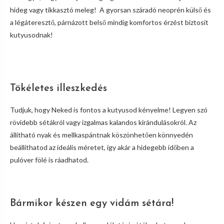
hideg vagy tikkasztó meleg! A gyorsan száradó neoprén külső és
a légáteresztő, párnázott belső mindig komfortos érzést biztosít
kutyusodnak!
Tökéletes illeszkedés
Tudjuk, hogy Neked is fontos a kutyusod kényelme! Legyen szó
rövidebb sétákról vagy izgalmas kalandos kirándulásokról. Az
állítható nyak és mellkaspántnak köszönhetően könnyedén
beállíthatod az ideális méretet, így akár a hidegebb időben a
pulóver fölé is ráadhatod.
Bármikor készen egy vidám sétára!