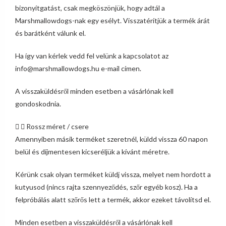
bizonyítgatást, csak megköszönjük, hogy adtál a
Marshmallowdogs-nak egy esélyt. Visszatérítjük a termék árát
és barátként válunk el.
Ha így van kérlek vedd fel velünk a kapcsolatot az
info@marshmallowdogs.hu e-mail címen.
A visszaküldésről minden esetben a vásárlónak kell
gondoskodnia.
Rossz méret / csere
Amennyiben másik terméket szeretnél, küldd vissza 60 napon
belül és díjmentesen kicseréljük a kívánt méretre.
Kérünk csak olyan terméket küldj vissza, melyet nem hordott a
kutyusod (nincs rajta szennyeződés, szőr egyéb kosz). Ha a
felpróbálás alatt szőrős lett a termék, akkor ezeket távolítsd el.
Minden esetben a visszaküldésről a vásárlónak kell