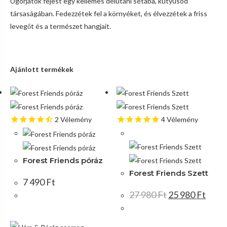
Ugorjatok fejest egy kellemes délutáni sétába, kutyusod
társaságában. Fedezzétek fel a környéket, és élvezzétek a friss
levegőt és a természet hangjait.
Ajánlott termékek
2
Vélemény
4
Vélemény
Akció!
Forest Friends póráz
Forest Friends Szett
7 490
Ft
27 980
Ft
25 980
Ft