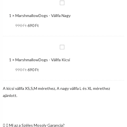
1
×
MarshmallowDogs - Vállfa Nagy
990
Ft
690
Ft
1
×
MarshmallowDogs - Vállfa Kicsi
990
Ft
690
Ft
A kicsi vállfa XS,S,M mérethez, A nagy vállfa L és XL mérethez
ajánlott.
Mi az a Széles Mosoly Garancia?