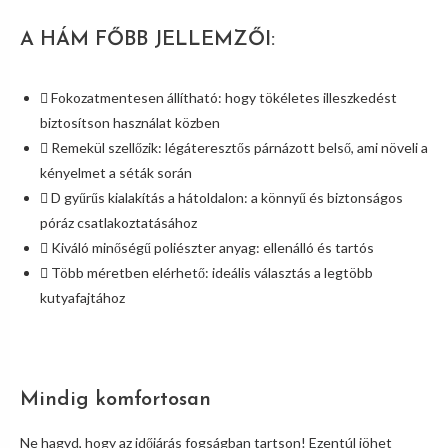
A HÁM FŐBB JELLEMZŐI:
Fokozatmentesen állítható: hogy tökéletes illeszkedést
biztosítson használat közben
Remekül szellőzik: légáteresztős párnázott belső, ami növeli a
kényelmet a séták során
D gyűrűs kialakítás a hátoldalon: a könnyű és biztonságos
póráz csatlakoztatásához
Kiváló minőségű poliészter anyag: ellenálló és tartós
Több méretben elérhető: ideális választás a legtöbb
kutyafajtához
Mindig komfortosan
Ne hagyd, hogy az időjárás fogságban tartson! Ezentúl jöhet