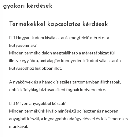
gyakori kérdések
Termékekkel kapcsolatos kérdések
Hogyan tudom kiválasztani a megfelelő méretet a
kutyusomnak?
Minden termékoldalon megtalálható a mérettáblázat fül,
illetve egy ábra, ami alapján könnyedén kitudod választani a
kutyusodhoz legjobban illőt.
A nyakörvek és a hámok is széles tartományban állíthatóak,
ebből kifolyólag biztosan illeni fognak kedvencedre.
Milyen anyagokból készül?
Minden termékünk kiváló minőségű poliészter és neoprén
anyagból készül, a legnagyobb odafigyeléssel és lelkiismeretes
munkával.