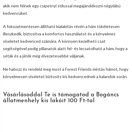
akik nem félnek egy csipetnyi stílussal megajándékozni négylábú
kedvencüket.
A fokozatmentesen állítható kialakítás révén a hám tökéletesen
illeszkedik, biztosítva a komfortos használatot és a kényelmes
viseletet kedvenced számára. A könnyen kezelhető csat
segítségével pedig pillanatok alatt fel- és lecsatolható a hám, hogy a
séták és a játék még élvezetesebbé váljanak.
Ne habozz és rendeld meg most a Forest Friends mintás hámot, hogy
kényelmesen viseletet biztosíts kis kedvencednek a kalandok során.
Vásárlásoddal Te is támogatod a Bogáncs
állatmenhely kis lakóit 100 Ft-tal