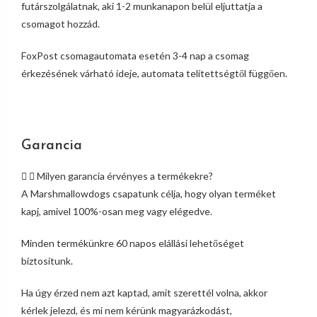
futárszolgálatnak, aki 1-2 munkanapon belül eljuttatja a
csomagot hozzád.
FoxPost csomagautomata esetén 3-4 nap a csomag
érkezésének várható ideje, automata telítettségtől függően.
Garancia
Milyen garancia érvényes a termékekre?
A Marshmallowdogs csapatunk célja, hogy olyan terméket
kapj, amivel 100%-osan meg vagy elégedve.
Minden termékünkre 60 napos elállási lehetőséget
biztosítunk.
Ha úgy érzed nem azt kaptad, amit szerettél volna, akkor
kérlek jelezd, és mi nem kérünk magyarázkodást,