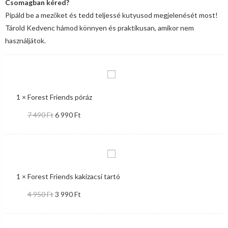
Pipáld be a mezőket és tedd teljessé kutyusod megjelenését most!
Tárold Kedvenc hámod könnyen és praktikusan, amikor nem
használjátok.
1
×
Forest Friends póráz
7 490
Ft
6 990
Ft
1
×
Forest Friends kakizacsi tartó
4 950
Ft
3 990
Ft