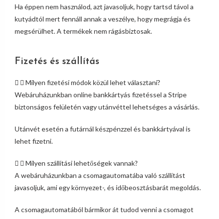
Ha éppen nem használod, azt javasoljuk, hogy tartsd távol a
kutyádtól mert fennáll annak a veszélye, hogy megrágja és
megsérülhet. A termékek nem rágásbiztosak.
Fizetés és szállítás
Milyen fizetési módok közül lehet választani?
Webáruházunkban online bankkártyás fizetéssel a Stripe
biztonságos felületén vagy utánvéttel lehetséges a vásárlás.
Utánvét esetén a futárnál készpénzzel és bankkártyával is
lehet fizetni.
Milyen szállítási lehetőségek vannak?
A webáruházunkban a csomagautomatába való szállítást
javasoljuk, ami egy környezet-, és időbeosztásbarát megoldás.
A csomagautomatából bármikor át tudod venni a csomagot