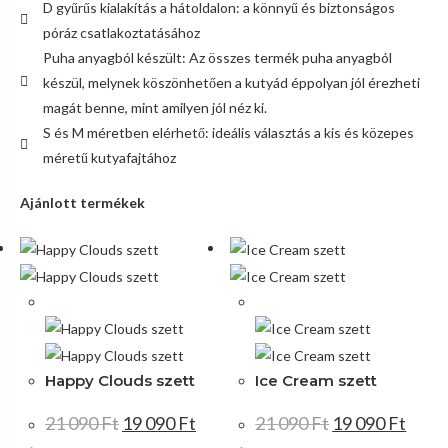
D gyűrűs kialakítás a hátoldalon: a könnyű és biztonságos
póráz csatlakoztatásához
Puha anyagból készült: Az összes termék puha anyagból
készül, melynek köszönhetően a kutyád éppolyan jól érezheti
magát benne, mint amilyen jól néz ki.
S és M méretben elérhető: ideális választás a kis és közepes
méretű kutyafajtához
Ajánlott termékek
Akció!
Akció!
Happy Clouds szett
Ice Cream szett
21 090
Ft
19 090
Ft
21 090
Ft
19 090
Ft