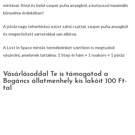
mintával. Kívül és belül szuper puha anyagból, a kutyusod maximális
kényelme érdekében!
A póráz nagy teherbírású ezüst színű csattal, szuper puha anyagból
és megerősített varratokkal van ellátva.
A Lost in Space mintás termékeinket szettben is megtudod
vásárolni, amelynek tartalma: 1 Step-in hám + 1 nyakörv + 1 póráz
Vásárlásoddal Te is támogatod a
Bogáncs állatmenhely kis lakóit 100 Ft-
tal
Akció!