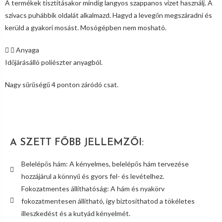
A termékek tisztításakor mindig langyos szappanos vizet használj. A
szivacs puhábbik oldalát alkalmazd. Hagyd a levegőn megszáradni és
kerüld a gyakori mosást. Mosógépben nem mosható.
Anyaga
Időjárásálló poliészter anyagból.
Nagy sűrűségű 4 ponton záródó csat.
A SZETT FŐBB JELLEMZŐI:
Belelépős hám: A kényelmes, belelépős hám tervezése
hozzájárul a könnyű és gyors fel- és levételhez.
Fokozatmentes állíthatóság: A hám és nyakörv
fokozatmentesen állítható, így biztosíthatod a tökéletes
illeszkedést és a kutyád kényelmét.