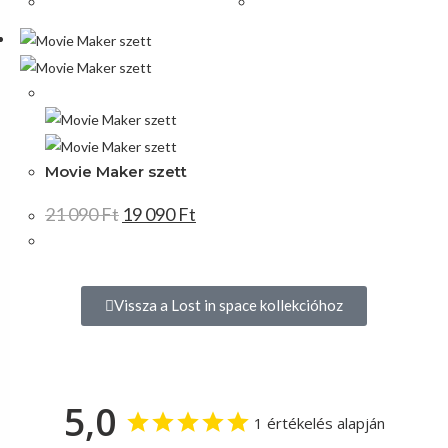
Akció!
Movie Maker szett
21 090
Ft
19 090
Ft
Vissza a Lost in space kollekcióhoz
5,0
1 értékelés alapján