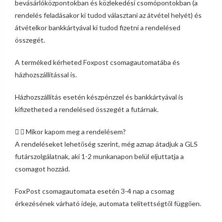
bevásárlóközpontokban és közlekedési csomópontokban (a
rendelés feladásakor ki tudod választani az átvétel helyét) és
átvételkor bankkártyával ki tudod fizetni a rendelésed
összegét.
A terméked kérheted Foxpost csomagautomatába és
házhozszállítással is.
Házhozszállítás esetén készpénzzel és bankkártyával is
kifizetheted a rendelésed összegét a futárnak.
Mikor kapom meg a rendelésem?
A rendeléseket lehetőség szerint, még aznap átadjuk a GLS
futárszolgálatnak, aki 1-2 munkanapon belül eljuttatja a
csomagot hozzád.
FoxPost csomagautomata esetén 3-4 nap a csomag
érkezésének várható ideje, automata telítettségtől függően.