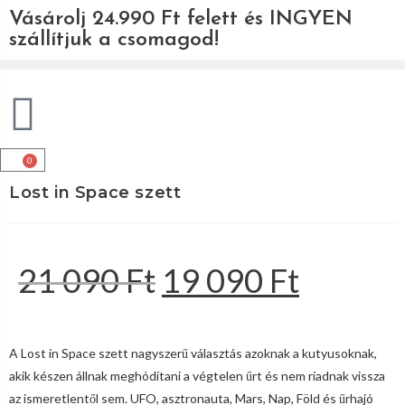
Vásárolj 24.990 Ft felett és INGYEN
szállítjuk a csomagod!
0
Lost in Space szett
21 090
Ft
19 090
Ft
A Lost in Space szett nagyszerű választás azoknak a kutyusoknak,
akik készen állnak meghódítani a végtelen űrt és nem riadnak vissza
az ismeretlentől sem. UFO, asztronauta, Mars, Nap, Föld és űrhajó