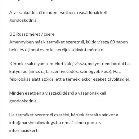
A visszaküldésről minden esetben a vásárlónak kell
gondoskodnia.
Rossz méret / csere
Amennyiben másik terméket szeretnél, küldd vissza 60 napon
belül és díjmentesen kicseréljük a kívánt méretre.
Kérünk csak olyan terméket küldj vissza, melyet nem hordott a
kutyusod (nincs rajta szennyeződés, szőr egyéb kosz). Ha a
felpróbálás alatt szőrős lett a termék, akkor ezeket távolítsd el.
Minden esetben a visszaküldésről a vásárlónak kell
gondoskodnia.
Ha terméket szeretnél cserélni, kérünk értesíts minket a
info@marshmallowdogs.hu e-mail címen pontos
információkért.