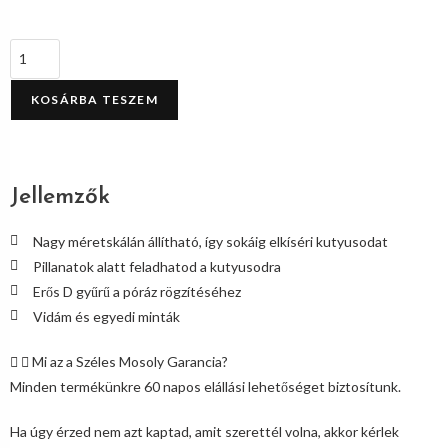
KOSÁRBA TESZEM
Jellemzők
Nagy méretskálán állítható, így sokáig elkíséri kutyusodat
Pillanatok alatt feladhatod a kutyusodra
Erős D gyűrű a póráz rögzítéséhez
Vidám és egyedi minták
Mi az a Széles Mosoly Garancia?
Minden termékünkre 60 napos elállási lehetőséget biztosítunk.
Ha úgy érzed nem azt kaptad, amit szerettél volna, akkor kérlek