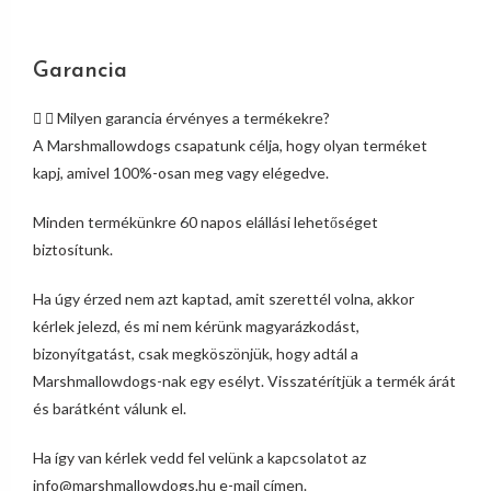
Garancia
Milyen garancia érvényes a termékekre?
A Marshmallowdogs csapatunk célja, hogy olyan terméket
kapj, amivel 100%-osan meg vagy elégedve.
Minden termékünkre 60 napos elállási lehetőséget
biztosítunk.
Ha úgy érzed nem azt kaptad, amit szerettél volna, akkor
kérlek jelezd, és mi nem kérünk magyarázkodást,
bizonyítgatást, csak megköszönjük, hogy adtál a
Marshmallowdogs-nak egy esélyt. Visszatérítjük a termék árát
és barátként válunk el.
Ha így van kérlek vedd fel velünk a kapcsolatot az
info@marshmallowdogs.hu e-mail címen.