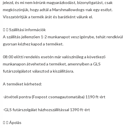
jelezd, és mi nem kérünk magyarázkodást, bizonyítgatást, csak
megköszönjük, hogy adtál a Marshmallowdogs-nak egy esélyt.
Visszatérítjük a termék árát és barátként válunk el.
Szállítási információk
A szállítás jellemzően 1-2 munkanapot vesz igénybe, tehát rendkívül
gyorsan kézhez kapod a terméket.
08:00 előtti rendelés esetén már valószínűleg a következő
munkanapon átveheted a terméket, amennyiben a GLS
futárszolgálatot választod a kiszállításra.
A terméket kérheted:
-átvételi pontra (Foxpost csomagautomatába) 1190 ft-ért
-GLS futárszolgálat házhozszállítással 1390 ft-ért
Ápolás