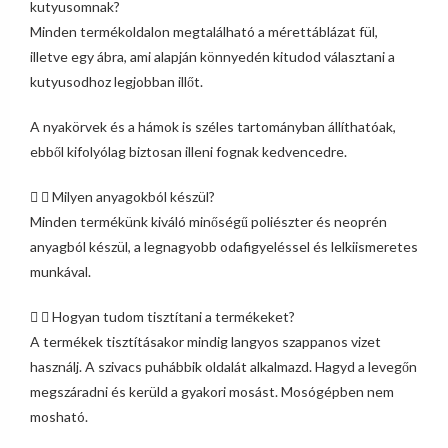
kutyusomnak?
Minden termékoldalon megtalálható a mérettáblázat fül,
illetve egy ábra, ami alapján könnyedén kitudod választani a
kutyusodhoz legjobban illőt.
A nyakörvek és a hámok is széles tartományban állíthatóak,
ebből kifolyólag biztosan illeni fognak kedvencedre.
Milyen anyagokból készül?
Minden termékünk kiváló minőségű poliészter és neoprén
anyagból készül, a legnagyobb odafigyeléssel és lelkiismeretes
munkával.
Hogyan tudom tisztítani a termékeket?
A termékek tisztításakor mindig langyos szappanos vizet
használj. A szivacs puhábbik oldalát alkalmazd. Hagyd a levegőn
megszáradni és kerüld a gyakori mosást. Mosógépben nem
mosható.