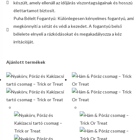
készült, amely ellenáll az időjárás viszontagságainak és hosszú
élettartamot biztosít.
Puha Bélelt Fogantyú: Különlegesen kényelmes fogantyú, ami
megkönnyíti a sétát és védi a kezedet. A fogantyú belső
bélelete elnyeli a rázkódásokat és megakadályozza a kéz
irritációját.
Ajánlott termékek
Akció!
Akció!