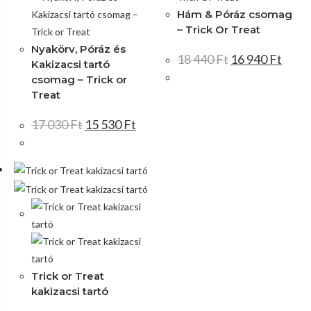
Hám & Póráz csomag
– Trick Or Treat
Nyakörv, Póráz és
18 440
Ft
16 940
Ft
Kakizacsi tartó
csomag – Trick or
Treat
17 030
Ft
15 530
Ft
Trick or Treat
kakizacsi tartó