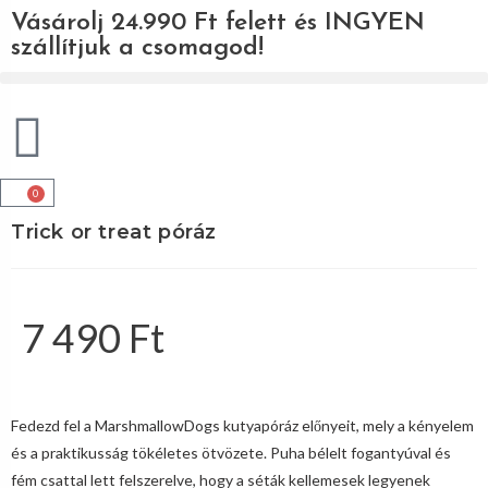
Vásárolj 24.990 Ft felett és INGYEN
szállítjuk a csomagod!
0
Trick or treat póráz
7 490
Ft
Fedezd fel a MarshmallowDogs kutyapóráz előnyeit, mely a kényelem
és a praktikusság tökéletes ötvözete. Puha bélelt fogantyúval és
fém csattal lett felszerelve, hogy a séták kellemesek legyenek