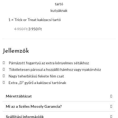
1
×
Trick or Treat kakizacsi tartó
4 950
Ft
3 950
Ft
Jellemzők
Párnázott fogantyú az extra kényelmes sétákhoz
Tökéletesen párosul a hozzáillő hámhoz vagy nyakörvhöz
Nagy teherbírású fekete fém csat
Extra ,,D" gyűrű a kakizacsi tartónak
Mérettáblázat
Mi az a Széles Mosoly Garancia?
Szállítási információk