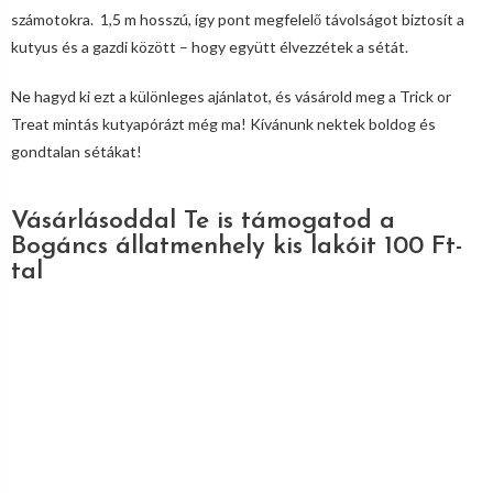
számotokra. 1,5 m hosszú, így pont megfelelő távolságot biztosít a
kutyus és a gazdi között – hogy együtt élvezzétek a sétát.
Ne hagyd ki ezt a különleges ajánlatot, és vásárold meg a Trick or
Treat mintás kutyapórázt még ma! Kívánunk nektek boldog és
gondtalan sétákat!
Vásárlásoddal Te is támogatod a
Bogáncs állatmenhely kis lakóit 100 Ft-
tal