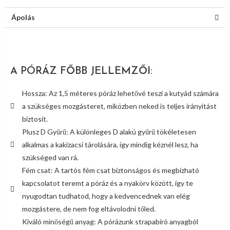
Ápolás
A PÓRÁZ FŐBB JELLEMZŐI:
Hossza: Az 1,5 méteres póráz lehetővé teszi a kutyád számára
a szükséges mozgásteret, miközben neked is teljes irányítást
biztosít.
Plusz D Gyűrű: A különleges D alakú gyűrű tökéletesen
alkalmas a kakizacsi tárolására, így mindig kéznél lesz, ha
szükséged van rá.
Fém csat: A tartós fém csat biztonságos és megbízható
kapcsolatot teremt a póráz és a nyakörv között, így te
nyugodtan tudhatod, hogy a kedvencednek van elég
mozgástere, de nem fog eltávolodni tőled.
Kiváló minőségű anyag: A pórázunk strapabíró anyagból