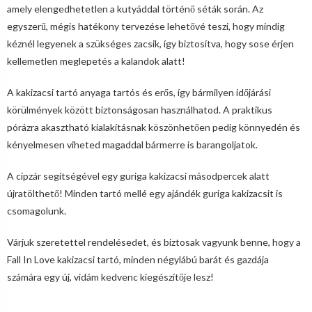
amely elengedhetetlen a kutyáddal történő séták során. Az
egyszerű, mégis hatékony tervezése lehetővé teszi, hogy mindig
kéznél legyenek a szükséges zacsik, így biztosítva, hogy sose érjen
kellemetlen meglepetés a kalandok alatt!
A kakizacsi tartó anyaga tartós és erős, így bármilyen időjárási
körülmények között biztonságosan használhatod. A praktikus
pórázra akasztható kialakításnak köszönhetően pedig könnyedén és
kényelmesen viheted magaddal bármerre is barangoljatok.
A cipzár segítségével egy guriga kakizacsi másodpercek alatt
újratölthető! Minden tartó mellé egy ajándék guriga kakizacsit is
csomagolunk.
Várjuk szeretettel rendelésedet, és biztosak vagyunk benne, hogy a
Fall In Love kakizacsi tartó, minden négylábú barát és gazdája
számára egy új, vidám kedvenc kiegészítője lesz!