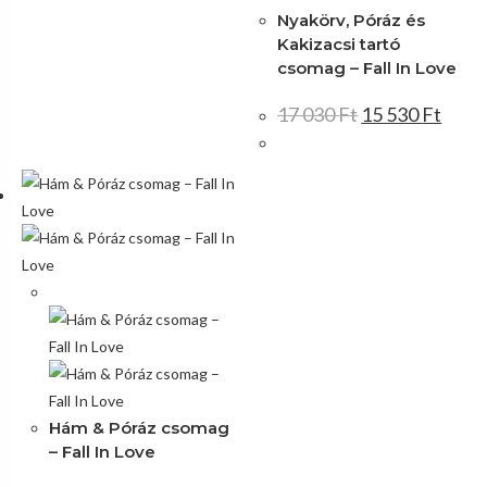
Nyakörv, Póráz és
Kakizacsi tartó
csomag – Fall In Love
17 030
Ft
15 530
Ft
Akció!
Hám & Póráz csomag
– Fall In Love