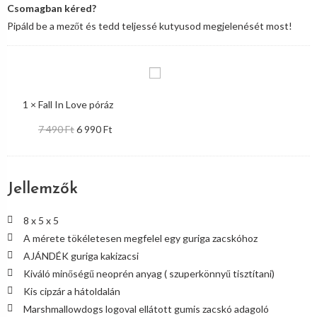
Pipáld be a mezőt és tedd teljessé kutyusod megjelenését most!
1
×
Fall In Love póráz
7 490
Ft
6 990
Ft
Jellemzők
8 x 5 x 5
A mérete tökéletesen megfelel egy guriga zacskóhoz
AJÁNDÉK guriga kakizacsi
Kiváló minőségű neoprén anyag ( szuperkönnyű tisztítani)
Kis cipzár a hátoldalán
Marshmallowdogs logoval ellátott gumis zacskó adagoló