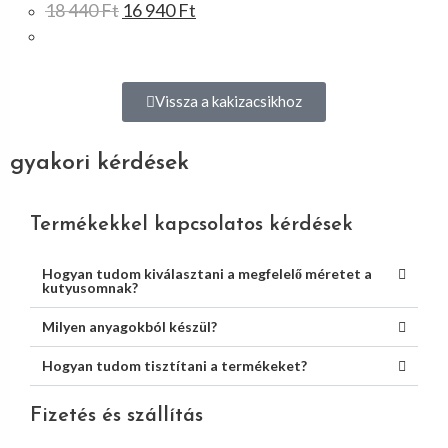
18 440
Ft
16 940
Ft
Vissza a kakizacsikhoz
gyakori kérdések
Termékekkel kapcsolatos kérdések
Hogyan tudom kiválasztani a megfelelő méretet a
kutyusomnak?
Milyen anyagokból készül?
Hogyan tudom tisztítani a termékeket?
Fizetés és szállítás