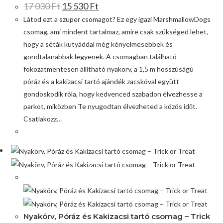
17 030
Ft
15 530
Ft
Látod ezt a szuper csomagot? Ez egy igazi MarshmallowDogs
csomag, ami mindent tartalmaz, amire csak szükséged lehet,
hogy a séták kutyáddal még kényelmesebbek és
gondtalanabbak legyenek. A csomagban található
fokozatmentesen állítható nyakörv, a 1,5 m hosszúságú
póráz és a kakizacsi tartó ajándék zacskóval együtt
gondoskodik róla, hogy kedvenced szabadon élvezhesse a
parkot, miközben Te nyugodtan élvezheted a közös időt.
Csatlakozz…
Akció!
Nyakörv, Póráz és Kakizacsi tartó csomag – Trick