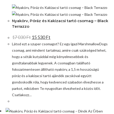
Akció!
Nyakörv, Póráz és Kakizacsi tartó csomag – Black
Terrazzo
17 030
Ft
15 530
Ft
Látod ezt a szuper csomagot? Ez egy igazi MarshmallowDogs
csomag, ami mindent tartalmaz, amire csak szükséged lehet,
hogy a séták kutyáddal még kényelmesebbek és
gondtalanabbak legyenek. A csomagban található
fokozatmentesen állítható nyakörv, a 1,5 m hosszúságú
póráz és a kakizacsi tartó ajándék zacskóval együtt
gondoskodik róla, hogy kedvenced szabadon élvezhesse a
parkot, miközben Te nyugodtan élvezheted a közös időt.
Csatlakozz…