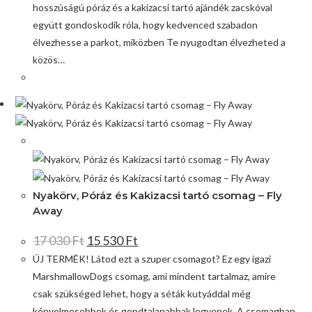
hosszúságú póráz és a kakizacsi tartó ajándék zacskóval
együtt gondoskodik róla, hogy kedvenced szabadon
élvezhesse a parkot, miközben Te nyugodtan élvezheted a
közös…
Akció!
Nyakörv, Póráz és Kakizacsi tartó csomag – Fly
Away
17 030
Ft
15 530
Ft
ÚJ TERMÉK! Látod ezt a szuper csomagot? Ez egy igazi
MarshmallowDogs csomag, ami mindent tartalmaz, amire
csak szükséged lehet, hogy a séták kutyáddal még
kényelmesebbek és gondtalanabbak legyenek. A csomagban