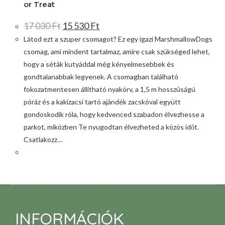
or Treat
17 030
Ft
15 530
Ft
Látod ezt a szuper csomagot? Ez egy igazi MarshmallowDogs
csomag, ami mindent tartalmaz, amire csak szükséged lehet,
hogy a séták kutyáddal még kényelmesebbek és
gondtalanabbak legyenek. A csomagban található
fokozatmentesen állítható nyakörv, a 1,5 m hosszúságú
póráz és a kakizacsi tartó ajándék zacskóval együtt
gondoskodik róla, hogy kedvenced szabadon élvezhesse a
parkot, miközben Te nyugodtan élvezheted a közös időt.
Csatlakozz…
INFORMÁCIÓK