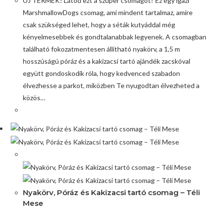
ÚJ TERMÉK! Látod ezt a szuper csomagot? Ez egy igazi
MarshmallowDogs csomag, ami mindent tartalmaz, amire
csak szükséged lehet, hogy a séták kutyáddal még
kényelmesebbek és gondtalanabbak legyenek. A csomagban
található fokozatmentesen állítható nyakörv, a 1,5 m
hosszúságú póráz és a kakizacsi tartó ajándék zacskóval
együtt gondoskodik róla, hogy kedvenced szabadon
élvezhesse a parkot, miközben Te nyugodtan élvezheted a
közös…
Akció!
Nyakörv, Póráz és Kakizacsi tartó csomag – Téli
Mese