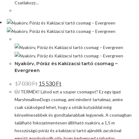
Csatlakozz…
Akció!
Nyakörv, Póráz és Kakizacsi tartó csomag –
Evergreen
17 030
Ft
15 530
Ft
ÚJ TERMÉK! Látod ezt a szuper csomagot? Ez egy igazi
MarshmallowDogs csomag, ami mindent tartalmaz, amire
csak szükséged lehet, hogy a séták kutyáddal még
kényelmesebbek és gondtalanabbak legyenek. A csomagban
található fokozatmentesen állítható nyakörv, a 1,5 m
hosszúságú póráz és a kakizacsi tartó ajándék zacskóval
együtt gondoskodik róla, hogy kedvenced szabadon