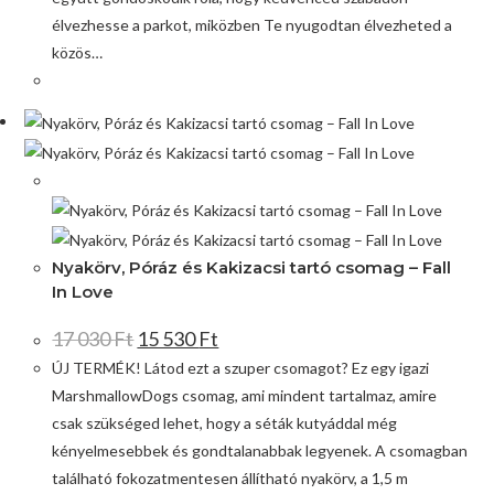
élvezhesse a parkot, miközben Te nyugodtan élvezheted a
közös…
Akció!
Nyakörv, Póráz és Kakizacsi tartó csomag – Fall
In Love
17 030
Ft
15 530
Ft
ÚJ TERMÉK! Látod ezt a szuper csomagot? Ez egy igazi
MarshmallowDogs csomag, ami mindent tartalmaz, amire
csak szükséged lehet, hogy a séták kutyáddal még
kényelmesebbek és gondtalanabbak legyenek. A csomagban
található fokozatmentesen állítható nyakörv, a 1,5 m