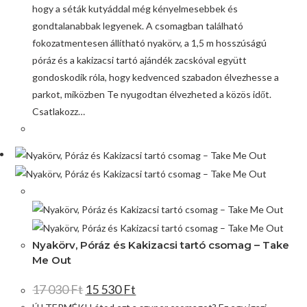
hogy a séták kutyáddal még kényelmesebbek és
gondtalanabbak legyenek. A csomagban található
fokozatmentesen állítható nyakörv, a 1,5 m hosszúságú
póráz és a kakizacsi tartó ajándék zacskóval együtt
gondoskodik róla, hogy kedvenced szabadon élvezhesse a
parkot, miközben Te nyugodtan élvezheted a közös időt.
Csatlakozz…
Akció!
Nyakörv, Póráz és Kakizacsi tartó csomag – Take
Me Out
17 030
Ft
15 530
Ft