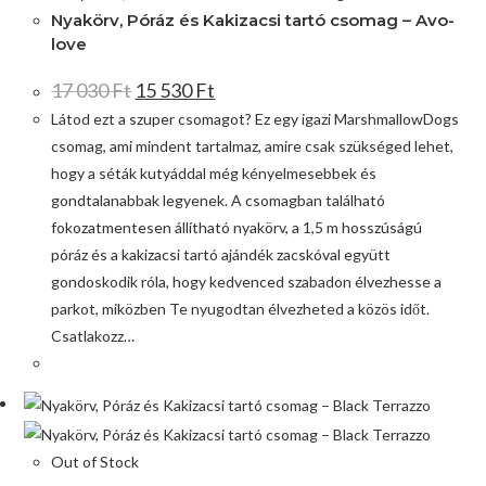
Nyakörv, Póráz és Kakizacsi tartó csomag – Avo-
love
17 030
Ft
15 530
Ft
Látod ezt a szuper csomagot? Ez egy igazi MarshmallowDogs
csomag, ami mindent tartalmaz, amire csak szükséged lehet,
hogy a séták kutyáddal még kényelmesebbek és
gondtalanabbak legyenek. A csomagban található
fokozatmentesen állítható nyakörv, a 1,5 m hosszúságú
póráz és a kakizacsi tartó ajándék zacskóval együtt
gondoskodik róla, hogy kedvenced szabadon élvezhesse a
parkot, miközben Te nyugodtan élvezheted a közös időt.
Csatlakozz…
Out of Stock