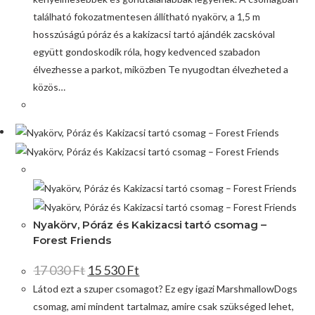
található fokozatmentesen állítható nyakörv, a 1,5 m
hosszúságú póráz és a kakizacsi tartó ajándék zacskóval
együtt gondoskodik róla, hogy kedvenced szabadon
élvezhesse a parkot, miközben Te nyugodtan élvezheted a
közös…
Akció!
Nyakörv, Póráz és Kakizacsi tartó csomag –
Forest Friends
17 030
Ft
15 530
Ft
Látod ezt a szuper csomagot? Ez egy igazi MarshmallowDogs
csomag, ami mindent tartalmaz, amire csak szükséged lehet,