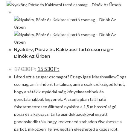
Akció!
Nyakörv, Póráz és Kakizacsi tartó csomag –
Dinók Az Űrben
17 030
Ft
15 530
Ft
Látod ezt a szuper csomagot? Ez egy igazi MarshmallowDogs
csomag, ami mindent tartalmaz, amire csak szükséged lehet,
hogy a séták kutyáddal még kényelmesebbek és
gondtalanabbak legyenek. A csomagban található
fokozatmentesen állítható nyakörv, a 1,5 m hosszúságú
póráz és a kakizacsi tartó ajándék zacskóval együtt
gondoskodik róla, hogy kedvenced szabadon élvezhesse a
parkot, miközben Te nyugodtan élvezheted a közös időt.